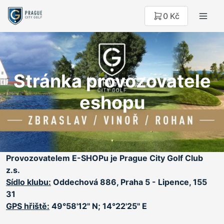
0 Kč
Stránka provozovatele
eshopu
Provozovatelem E-SHOPu je Prague City Golf Club
z.s.
Sídlo klubu:
Oddechová 886, Praha 5 - Lipence, 155
31
GPS hřiště:
49°58'12'' N; 14°22'25'' E